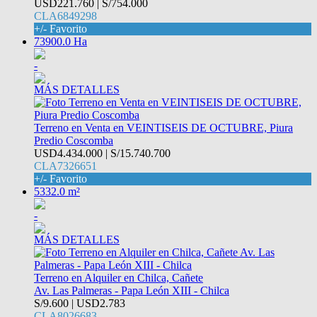
USD221.760 | S/754.000
CLA6849298
+/- Favorito
73900.0 Ha
-
MÁS DETALLES
Terreno en Venta en VEINTISEIS DE OCTUBRE, Piura
Predio Coscomba
USD4.434.000 | S/15.740.700
CLA7326651
+/- Favorito
5332.0 m²
-
MÁS DETALLES
Terreno en Alquiler en Chilca, Cañete
Av. Las Palmeras - Papa León XIII - Chilca
S/9.600 | USD2.783
CLA8026683