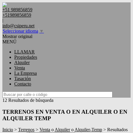
+51 989856859
+51989856859
|
info@csiperu.net
Seleccionar idioma
▼
Mostrar original
MENÚ
LLAMAR
Propiedades
Alquiler
Venta
La Empresa
Tasación
Contacto
12 Resultados de búsqueda
TERRENOS EN VENTA O EN ALQUILER O EN
ALQUILER TEMP
Inicio
>
Terrenos
>
Venta
o
Alquiler
o
Alquiler-Temp
> Resultados