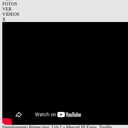
FOTOS
VER
VIDEOS
X
Departamento Primer piso, Urb.La Merced III Etapa, Trujillo