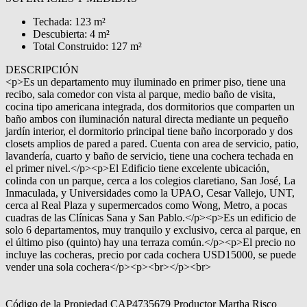
Techada: 123 m²
Descubierta: 4 m²
Total Construido: 127 m²
DESCRIPCIÓN
<p>Es un departamento muy iluminado en primer piso, tiene una
recibo, sala comedor con vista al parque, medio baño de visita,
cocina tipo americana integrada, dos dormitorios que comparten un
baño ambos con iluminación natural directa mediante un pequeño
jardín interior, el dormitorio principal tiene baño incorporado y dos
closets amplios de pared a pared. Cuenta con area de servicio, patio,
lavandería, cuarto y baño de servicio, tiene una cochera techada en
el primer nivel.</p><p>El Edificio tiene excelente ubicación,
colinda con un parque, cerca a los colegios claretiano, San José, La
Inmaculada, y Universidades como la UPAO, Cesar Vallejo, UNT,
cerca al Real Plaza y supermercados como Wong, Metro, a pocas
cuadras de las Clínicas Sana y San Pablo.</p><p>Es un edificio de
solo 6 departamentos, muy tranquilo y exclusivo, cerca al parque, en
el último piso (quinto) hay una terraza común.</p><p>El precio no
incluye las cocheras, precio por cada cochera USD15000, se puede
vender una sola cochera</p><p><br></p><br>
Código de la Propiedad CAP4735679 Productor Martha Risco