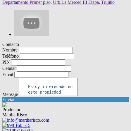
Contacto
Nombre
Teléfono
PIN
Celular
Email
Mensaje
Enviar
Productor
Martha Risco
info@martharisco.com
998 166 515
51998166515