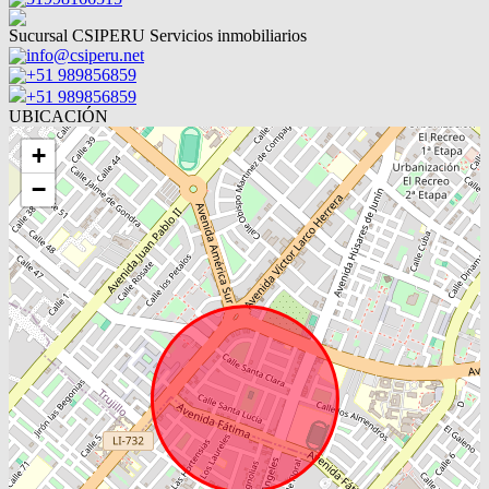
Sucursal CSIPERU Servicios inmobiliarios
info@csiperu.net
+51 989856859
+51 989856859
UBICACIÓN
+
−