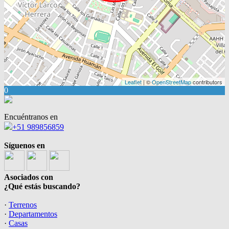
Leaflet
| ©
OpenStreetMap
contributors
0
Encuéntranos en
+51 989856859
Síguenos en
Asociados con
¿Qué estás buscando?
·
Terrenos
·
Departamentos
·
Casas