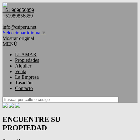
+51 989856859
+51989856859
|
info@csiperu.net
Seleccionar idioma
▼
Mostrar original
MENÚ
LLAMAR
Propiedades
Alquiler
Venta
La Empresa
Tasación
Contacto
ENCUENTRE SU
PROPIEDAD