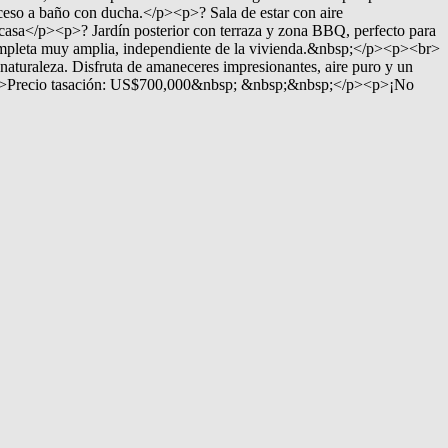
eso a baño con ducha.</p><p>? Sala de estar con aire
 casa</p><p>? Jardín posterior con terraza y zona BBQ, perfecto para
 completa muy amplia, independiente de la vivienda.&nbsp;</p><p><br>
naturaleza. Disfruta de amaneceres impresionantes, aire puro y un
p><br>Precio tasación: US$700,000&nbsp; &nbsp;&nbsp;</p><p>¡No