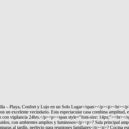
lla – Playa, Confort y Lujo en un Solo Lugar</span></p><p><br></p><
 con un excelente vecindario. Esta espectacular casa combina amplitud, 
ado con vigilancia 24hrs.</p><p><span style="font-size: 14px;"><br></
uidos, con ambientes amplios y luminosos</p><p>? Sala principal ampl
aras al jardín, perfecto para reuniones familiares</p><p>? Cocina es