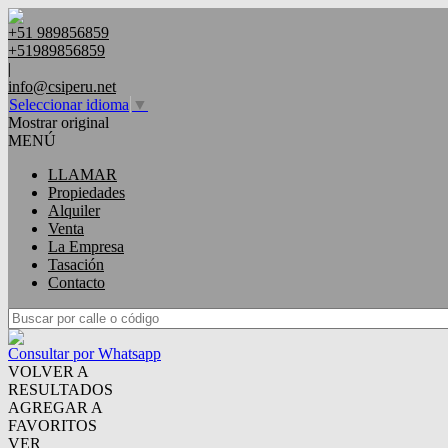
+51 989856859
+51989856859
|
info@csiperu.net
Seleccionar idioma
▼
Mostrar original
MENÚ
LLAMAR
Propiedades
Alquiler
Venta
La Empresa
Tasación
Contacto
Consultar por Whatsapp
VOLVER A
RESULTADOS
AGREGAR A
FAVORITOS
VER