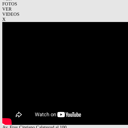
FOTOS
VER
VIDEOS
X
Av. Fray Cipriano Calatayud al 100