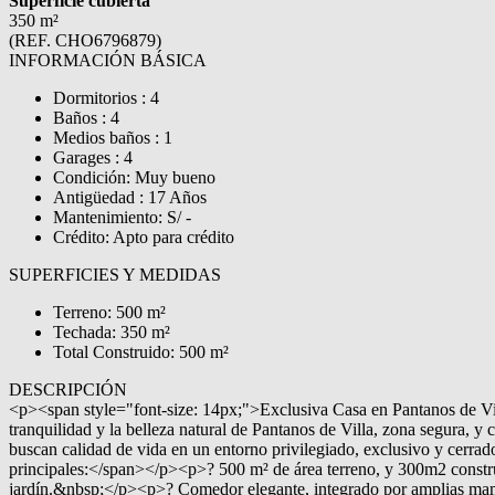
Superficie cubierta
350 m²
(REF. CHO6796879)
INFORMACIÓN BÁSICA
Dormitorios : 4
Baños : 4
Medios baños : 1
Garages : 4
Condición: Muy bueno
Antigüedad : 17 Años
Mantenimiento: S/ -
Crédito: Apto para crédito
SUPERFICIES Y MEDIDAS
Terreno: 500 m²
Techada: 350 m²
Total Construido: 500 m²
DESCRIPCIÓN
<p><span style="font-size: 14px;">Exclusiva Casa en Pantanos de Vi
tranquilidad y la belleza natural de Pantanos de Villa, zona segura, y
buscan calidad de vida en un entorno privilegiado, exclusivo y cerr
principales:</span></p><p>? 500 m² de área terreno, y 300m2 constr
jardín.&nbsp;</p><p>? Comedor elegante, integrado por amplias mamp