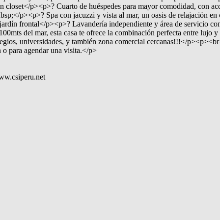
-in closet</p><p>? Cuarto de huéspedes para mayor comodidad, con acc
bsp;</p><p>? Spa con jacuzzi y vista al mar, un oasis de relajación en
r y jardín frontal</p><p>? Lavandería independiente y área de servicio
0mts del mar, esta casa te ofrece la combinación perfecta entre lujo y 
colegios, universidades, y también zona comercial cercanas!!!</p><
 o para agendar una visita.</p>
ww.csiperu.net