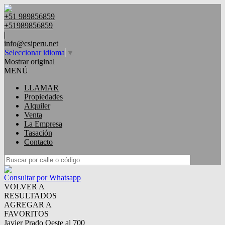
+51 989856859
+51989856859
|
info@csiperu.net
Seleccionar idioma
▼
Mostrar original
MENÚ
LLAMAR
Propiedades
Alquiler
Venta
La Empresa
Tasación
Contacto
Consultar por Whatsapp
VOLVER A
RESULTADOS
AGREGAR A
FAVORITOS
Javier Prado Oeste al 700