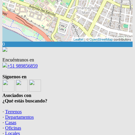
Leaflet
| ©
OpenStreetMap
contributors
0
Encuéntranos en
+51 989856859
Síguenos en
Asociados con
¿Qué estás buscando?
·
Terrenos
·
Departamentos
·
Casas
·
Oficinas
·
Locales