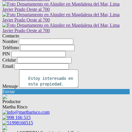
Contacto
Nombre
Teléfono
PIN
Celular
Email
Mensaje
Enviar
Productor
Martha Risco
info@martharisco.com
998 166 515
51998166515