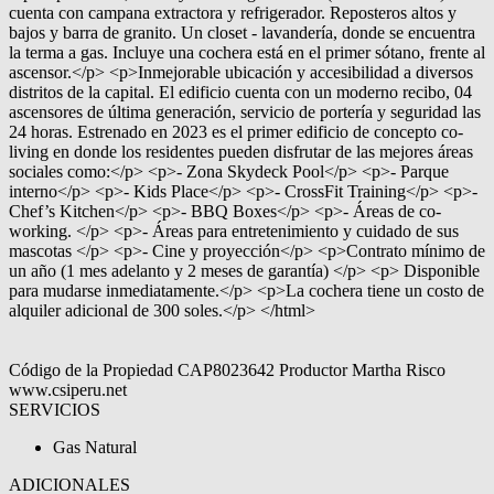
cuenta con campana extractora y refrigerador. Reposteros altos y
bajos y barra de granito. Un closet - lavandería, donde se encuentra
la terma a gas. Incluye una cochera está en el primer sótano, frente al
ascensor.</p> <p>Inmejorable ubicación y accesibilidad a diversos
distritos de la capital. El edificio cuenta con un moderno recibo, 04
ascensores de última generación, servicio de portería y seguridad las
24 horas. Estrenado en 2023 es el primer edificio de concepto co-
living en donde los residentes pueden disfrutar de las mejores áreas
sociales como:</p> <p>- Zona Skydeck Pool</p> <p>- Parque
interno</p> <p>- Kids Place</p> <p>- CrossFit Training</p> <p>-
Chef’s Kitchen</p> <p>- BBQ Boxes</p> <p>- Áreas de co-
working. </p> <p>- Áreas para entretenimiento y cuidado de sus
mascotas </p> <p>- Cine y proyección</p> <p>Contrato mínimo de
un año (1 mes adelanto y 2 meses de garantía) </p> <p> Disponible
para mudarse inmediatamente.</p> <p>La cochera tiene un costo de
alquiler adicional de 300 soles.</p> </html>
Código de la Propiedad CAP8023642 Productor Martha Risco
www.csiperu.net
SERVICIOS
Gas Natural
ADICIONALES