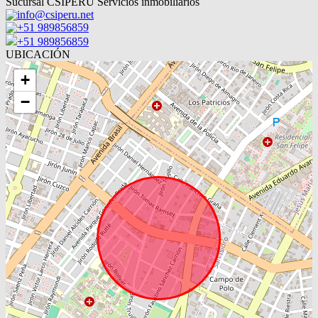
Sucursal CSIPERU Servicios inmobiliarios
info@csiperu.net
+51 989856859
+51 989856859
UBICACIÓN
+
−